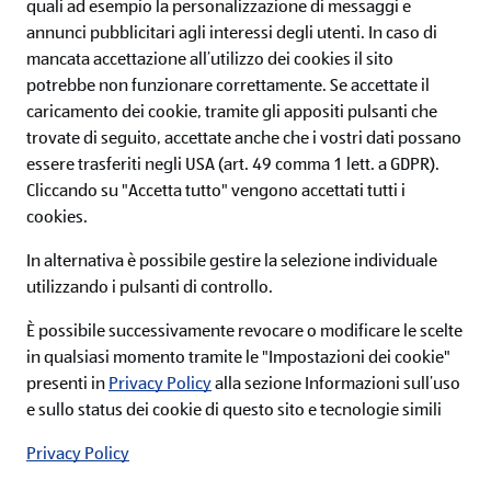
quali ad esempio la personalizzazione di messaggi e
IL MONDO ALDI
annunci pubblicitari agli interessi degli utenti.
In caso di
mancata accettazione all’utilizzo dei cookies il sito
SERVIZI
potrebbe non funzionare correttamente. Se accettate il
caricamento dei cookie, tramite gli appositi pulsanti che
ALDI Newsletter
trovate di seguito, accettate anche che i vostri dati possano
essere trasferiti negli USA (art. 49 comma 1 lett. a GDPR).
Iscriviti ora alla newsletter ALDI e non perderti nessuna
Cliccando su "Accetta tutto" vengono accettati tutti i
offerta!
cookies.
In alternativa è possibile gestire la selezione individuale
utilizzando i pulsanti di controllo.
Iscriviti
È possibile successivamente revocare o modificare le scelte
in qualsiasi momento tramite le "Impostazioni dei cookie"
Acconsento alle condizioni e ai termini di
presenti in
Privacy Policy
alla sezione Informazioni sull’uso
servizio e desidero ricevere informazioni sulla
gamma di prodotti e servizi offerti da ALDI srl via
e sullo status dei cookie di questo sito e tecnologie simili
email nella mia casella di posta, a tal fine presto
il mio consenso al relativo trattamento dei miei
Privacy Policy
dati personali secondo le specifiche riportate
all'interno della
privacy policy
.