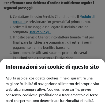
Per effettuare una richiesta d’ordine è sufficiente seguire i
seguenti passaggi:
Contattare il nostro Servizio Clienti tramite il
Modulo di
contatto
e selezionare “In generale” al primo punto.
Scrivere il messaggio e allegare il Modulo d’ordine
compilato,
scaricabile qui
.
Il nostro Servizio Clienti ti ricontatterà tramite mail per
finalizzare la richiesta e comunicarti gli estremi per il
pagamento tramite bonifico bancario.
Non appena le Gift card saranno pronte, riceverai
istruzioni per la consegna e l’attivazione.
Ricorda che hai sempre la possibilità di acquistare con fattura
Informazioni sui cookie di questo sito
fino a 10 Gift Card ALDI anche direttamente in punto vendita.
ALDI fa uso dei cosiddetti “cookies” fine di garantire una
migliore fruibilità di navigazione all’interno del proprio sito
web, alcuni sempre attivi, “cookies necessari” e, previo
consenso, cookies di profilazione o tracciamento o di terze
ALDI ITALIA
parti che permettono determinate funzionalità e finalità,