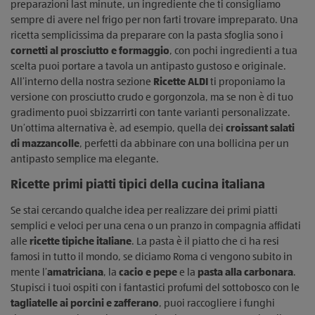
preparazioni last minute, un ingrediente che ti consigliamo
sempre di avere nel frigo per non farti trovare impreparato. Una
ricetta semplicissima da preparare con la pasta sfoglia sono i
cornetti al prosciutto e formaggio
, con pochi ingredienti a tua
scelta puoi portare a tavola un antipasto gustoso e originale.
All’interno della nostra sezione
Ricette ALDI
ti proponiamo la
versione con prosciutto crudo e gorgonzola, ma se non è di tuo
gradimento puoi sbizzarrirti con tante varianti personalizzate.
Un’ottima alternativa è, ad esempio, quella dei
croissant salati
di mazzancolle
, perfetti da abbinare con una bollicina per un
antipasto semplice ma elegante.
Ricette primi piatti tipici della cucina italiana
Se stai cercando qualche idea per realizzare dei primi piatti
semplici e veloci per una cena o un pranzo in compagnia affidati
alle
ricette tipiche italiane
. La pasta è il piatto che ci ha resi
famosi in tutto il mondo, se diciamo Roma ci vengono subito in
mente l’
amatriciana
, la
cacio e pepe
e la
pasta alla carbonara
.
Stupisci i tuoi ospiti con i fantastici profumi del sottobosco con le
tagliatelle ai porcini e zafferano
, puoi raccogliere i funghi