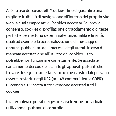
ALDI fa uso dei cosiddetti “cookies” fine di garantire una
migliore fruibilità di navigazione all’interno del proprio sito
web, alcuni sempre attivi, “cookies necessari” e, previo
consenso, cookies di profilazione o tracciamento o di terze
ALDI ITALIA
parti che permettono determinate funzionalità e finalità,
quali ad esempio la personalizzazione di messaggi e
IL MONDO ALDI
annunci pubblicitari agli interessi degli utenti.
In caso di
mancata accettazione all’utilizzo dei cookies il sito
SERVIZI
potrebbe non funzionare correttamente. Se accettate il
caricamento dei cookie, tramite gli appositi pulsanti che
ALDI Newsletter
trovate di seguito, accettate anche che i vostri dati possano
essere trasferiti negli USA (art. 49 comma 1 lett. a GDPR).
Iscriviti ora alla newsletter ALDI e non perderti nessuna
Cliccando su "Accetta tutto" vengono accettati tutti i
offerta!
cookies.
In alternativa è possibile gestire la selezione individuale
utilizzando i pulsanti di controllo.
Iscriviti