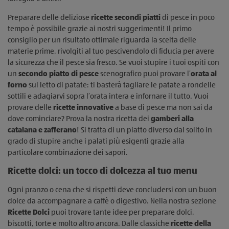
Preparare delle deliziose
ricette secondi piatti
di pesce in poco
tempo è possibile grazie ai nostri suggerimenti! Il primo
consiglio per un risultato ottimale riguarda la scelta delle
materie prime, rivolgiti al tuo pescivendolo di fiducia per avere
la sicurezza che il pesce sia fresco. Se vuoi stupire i tuoi ospiti con
un
secondo piatto di pesce
scenografico puoi provare l’
orata al
forno
sul letto di patate: ti basterà tagliare le patate a rondelle
sottili e adagiarvi sopra l’orata intera e infornare il tutto. Vuoi
provare delle
ricette innovative
a base di pesce ma non sai da
dove cominciare? Prova la nostra ricetta dei
gamberi alla
catalana e zafferano
! Si tratta di un piatto diverso dal solito in
grado di stupire anche i palati più esigenti grazie alla
particolare combinazione dei sapori.
Ricette dolci: un tocco di dolcezza al tuo menu
Ogni pranzo o cena che si rispetti deve concludersi con un buon
dolce da accompagnare a caffè o digestivo. Nella nostra sezione
Ricette Dolci
puoi trovare tante idee per preparare dolci,
biscotti, torte e molto altro ancora. Dalle classiche
ricette della