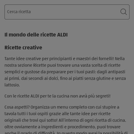
Cerca
Ricerca
Ric
Il mondo delle ricette ALDI
Ricette creative
Tante idee creative per principianti e maestri dei fornelli! Nella
nostra sezione Ricette puoi trovare una vasta scelta di ricette
semplici e gustose da preparare per i tuoi pasti: dagli antipasti
ai primi, dai secondi ai dolci, fino ai piatti senza glutine e senza
lattosio.
Con le ricette ALDI per te la cucina non avrà più segreti!
Cosa aspetti? Organizza un menu completo con cui stupire a
tavola tutti i tuoi ospiti grazie alle tante idee per ricette
originali che trovi qui sotto! All’interno di ogni ricetta di cucina,
oltre ovviamente a ingredienti e procedimento, puoi trovare
anche il grado di difficoltà. In questo modo avrai la possibilità di