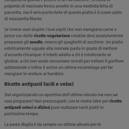
polpette di macinato fresco avvolte in una morbida fetta di
pancetta, ma il vero punto forte di questo piatto è il cuore caldo
di mozzarella filante.
Se invece vuoi stupire i tuoi ospiti che non mangiano carne e
pesce con delle
ricette vegetariane
creative devi assolutamente
preparare gli
zoodle
, ovvero gli spaghetti di zucchine. Un piatto
esteticamente uguale alla normale pasta in grado di mettere
d’accordo chiunque: è infatti adatto a chi è intollerante al
glutine, a chi non vuole consumare cereali per evitare il gonfiore
addominale e infine è anche un ottimo escamotage per far
mangiare le verdure ai bambini.
Ricette antipasti facili e veloci
Stai organizzando un aperitivo dell’ultimo minuto ma non sai
cosa preparare? Non preoccuparti, con le nostre idee per
ricette
antipasti veloci e sfiziosi
puoi realizzare tanti piatti in
pochissimo tempo.
La pasta sfoglia è da sempre un ottimo alleato per le