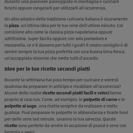
durante una piacevole passeggiata in montagna e cucinarli
freschi oppure congelarli per utilizzarli all’occorrenza.
Un altro pilastro della tradizione culinaria italiana è sicuramente
la
pizza
, un’ottima idea per le tue cene dell’ultimo minuto. Col
cornicione alto come la classica pizza napoletana oppure
sottilissima, super farcita oppure con solo pomodoro e
mozzarella, ce n’è davvero per tutti i gusti! Il nostro consiglio è di
servire sempre la tua pizza preferita con una buona birra fresca,
un’accoppiata vincente che mette tutti d’accordo.
Idee per le tue ricette secondi piatti
Durante la settimana hai poco tempo per cucinare e vorresti
qualcosa da preparare in anticipo e riscaldare all’occorrenza?
Alcune delle nostre
ricette secondi piatti facili e veloci
fanno
proprio al caso tuo. Come, ad esempio, le
polpette di carne
e le
polpette al sugo
, una ricetta semplice da realizzare e molto
gustosa. Puoi preparare le polpette in abbondanza e tirarle fuori
per delle cene last minute, saranno la tua salvezza. Queste
ricette
sono perfette da servire in occasione di pranzi e cene con
famiglia e amici.