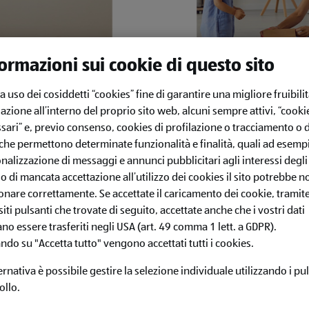
ormazioni sui cookie di questo sito
fa uso dei cosiddetti “cookies” fine di garantire una migliore fruibilit
azione all’interno del proprio sito web, alcuni sempre attivi, “cooki
sari” e, previo consenso, cookies di profilazione o tracciamento o d
 che permettono determinate funzionalità e finalità, quali ad esempi
nalizzazione di messaggi e annunci pubblicitari agli interessi degli 
so di mancata accettazione all’utilizzo dei cookies il sito potrebbe n
GIOCHI PER BAMBINI 
onare correttamente. Se accettate il caricamento dei cookie, tramite
tivi e sostenibili. Ideali
Giochi per bambini ALDI:
iti pulsanti che trovate di seguito, accettate anche che i vostri dati
ia e creatività.
prezzi accessibili. Scopri
no essere trasferiti negli USA (art. 49 comma 1 lett. a GDPR).
ando su "Accetta tutto" vengono accettati tutti i cookies.
ternativa è possibile gestire la selezione individuale utilizzando i pul
ollo.