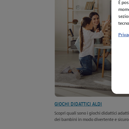
È pos
momen
sezio
tecno
Priva
GIOCHI DIDATTICI ALDI
Scopri quali sono i giochi didattici adatt
dei bambini in modo divertente e sicuro