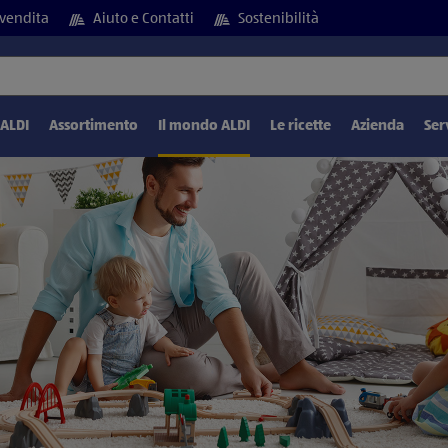
vendita
Aiuto e Contatti
Sostenibilità
 ALDI
Assortimento
Il mondo ALDI
Le ricette
Azienda
Ser