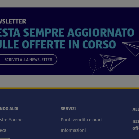
ONDO ALDI
SERVIZI
AL
stre Marche
Punti vendita e orari
Isc
off
eca
Informazioni