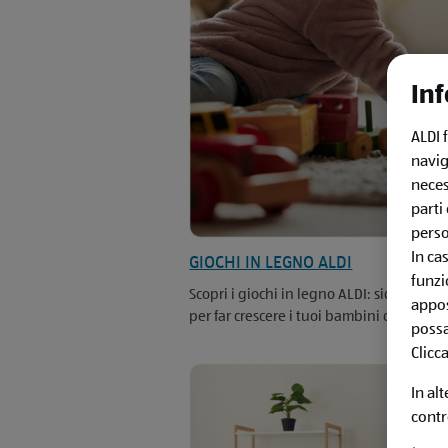
Inf
ALDI 
navig
neces
parti
perso
In ca
GIOCHI IN LEGNO ALDI
funzi
Scopri i giochi in legno ALDI: sicuri, educa
appos
per far crescere i tuoi bambini con fantas
possa
Clicc
In al
contr