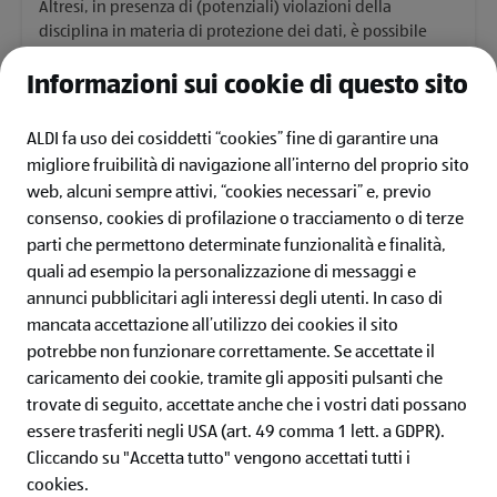
Altresì, in presenza di (potenziali) violazioni della
disciplina in materia di protezione dei dati, è possibile
rivolgersi direttamente al Reparto interno, contattando i
referenti in materia all’indirizzo email: compliance@aldi.it.
Informazioni sui cookie di questo sito
ALDI fa uso dei cosiddetti “cookies” fine di garantire una
migliore fruibilità di navigazione all’interno del proprio sito
web, alcuni sempre attivi, “cookies necessari” e, previo
consenso, cookies di profilazione o tracciamento o di terze
ALDI ITALIA
parti che permettono determinate funzionalità e finalità,
quali ad esempio la personalizzazione di messaggi e
IL MONDO ALDI
annunci pubblicitari agli interessi degli utenti.
In caso di
mancata accettazione all’utilizzo dei cookies il sito
SERVIZI
potrebbe non funzionare correttamente. Se accettate il
caricamento dei cookie, tramite gli appositi pulsanti che
ALDI Newsletter
trovate di seguito, accettate anche che i vostri dati possano
essere trasferiti negli USA (art. 49 comma 1 lett. a GDPR).
Iscriviti ora alla newsletter ALDI e non perderti nessuna
Cliccando su "Accetta tutto" vengono accettati tutti i
offerta!
cookies.