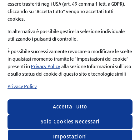
essere trasferiti negli USA (art. 49 comma 1 lett. a GDPR).
Iscriviti ora alla newsletter ALDI e non perderti nessuna
Cliccando su "Accetta tutto" vengono accettati tutti i
offerta!
cookies.
In alternativa è possibile gestire la selezione individuale
utilizzando i pulsanti di controllo.
Iscriviti
È possibile successivamente revocare o modificare le scelte
in qualsiasi momento tramite le "Impostazioni dei cookie"
Acconsento alle condizioni e ai termini di
presenti in
Privacy Policy
alla sezione Informazioni sull’uso
servizio e desidero ricevere informazioni sulla
gamma di prodotti e servizi offerti da ALDI srl via
e sullo status dei cookie di questo sito e tecnologie simili
email nella mia casella di posta, a tal fine presto
il mio consenso al relativo trattamento dei miei
Privacy Policy
dati personali secondo le specifiche riportate
all'interno della
privacy policy
.
In calce ad ogni Newsletter è presente un link con il quale è
possibile disdire l’iscrizione al servizio. Se siete registrati al sito
Accetta Tutto
ALDI è inoltre possibile effettuare la disiscrizione alla
newsletter tramite l’aggiornamento delle preferenze
all'interno della sezione “il mio profilo”
Solo Cookies Necessari
Impostazioni