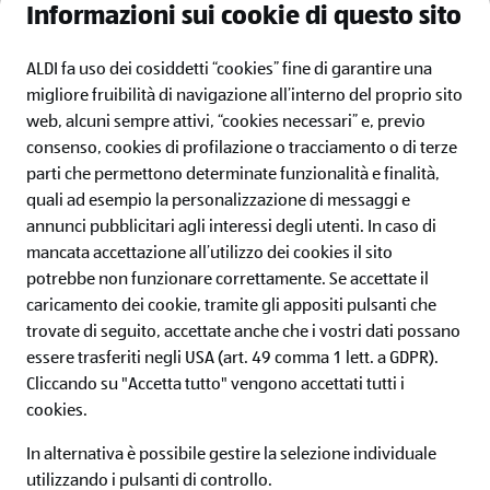
elettronica:
immobiliare(at)aldi.it
oppure a ALDI S.r.l. / Via
Informazioni sui cookie di questo sito
Sommacampagna 63/H, 37137 Verona
ALDI fa uso dei cosiddetti “cookies” fine di garantire una
migliore fruibilità di navigazione all’interno del proprio sito
web, alcuni sempre attivi, “cookies necessari” e, previo
consenso, cookies di profilazione o tracciamento o di terze
ALDI ITALIA
parti che permettono determinate funzionalità e finalità,
quali ad esempio la personalizzazione di messaggi e
IL MONDO ALDI
annunci pubblicitari agli interessi degli utenti.
In caso di
mancata accettazione all’utilizzo dei cookies il sito
SERVIZI
potrebbe non funzionare correttamente. Se accettate il
caricamento dei cookie, tramite gli appositi pulsanti che
ALDI Newsletter
trovate di seguito, accettate anche che i vostri dati possano
essere trasferiti negli USA (art. 49 comma 1 lett. a GDPR).
Iscriviti ora alla newsletter ALDI e non perderti nessuna
Cliccando su "Accetta tutto" vengono accettati tutti i
offerta!
cookies.
In alternativa è possibile gestire la selezione individuale
utilizzando i pulsanti di controllo.