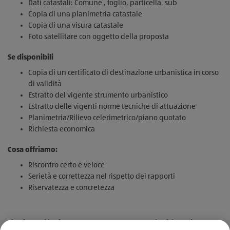
Dati catastali: Comune , foglio, particella, sub
Copia di una planimetria catastale
Copia di una visura catastale
Foto satellitare con oggetto della proposta
Se disponibili
Copia di un certificato di destinazione urbanistica in corso
di validità
Estratto del vigente strumento urbanistico
Estratto delle vigenti norme tecniche di attuazione
Planimetria/Rilievo celerimetrico/piano quotato
Richiesta economica
Cosa offriamo:
Riscontro certo e veloce
Serietà e correttezza nel rispetto dei rapporti
Riservatezza e concretezza
Si chiede di inviare le proposte al seguente indirizzo di posta