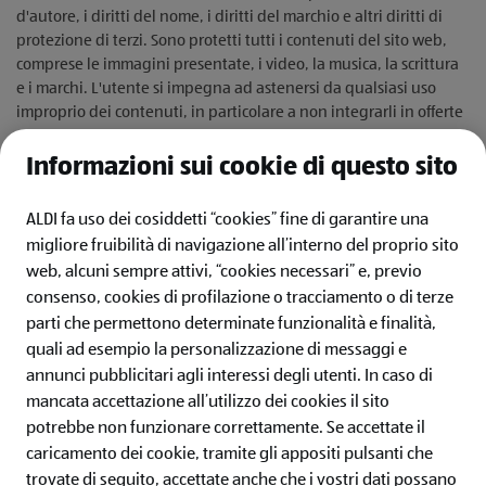
d'autore, i diritti del nome, i diritti del marchio e altri diritti di
protezione di terzi. Sono protetti tutti i contenuti del sito web,
comprese le immagini presentate, i video, la musica, la scrittura
e i marchi. L'utente si impegna ad astenersi da qualsiasi uso
improprio dei contenuti, in particolare a non integrarli in offerte
web private o commerciali o ad utilizzarli commercialmente in
qualsiasi altro modo. Lo stesso vale per il download e l'uso dei
Informazioni sui cookie di questo sito
contenuti del sito web per gli scopi di cui sopra.
ALDI fa uso dei cosiddetti “cookies” fine di garantire una
migliore fruibilità di navigazione all’interno del proprio sito
web, alcuni sempre attivi, “cookies necessari” e, previo
consenso, cookies di profilazione o tracciamento o di terze
ALDI ITALIA
parti che permettono determinate funzionalità e finalità,
quali ad esempio la personalizzazione di messaggi e
IL MONDO ALDI
annunci pubblicitari agli interessi degli utenti.
In caso di
mancata accettazione all’utilizzo dei cookies il sito
SERVIZI
potrebbe non funzionare correttamente. Se accettate il
caricamento dei cookie, tramite gli appositi pulsanti che
ALDI Newsletter
trovate di seguito, accettate anche che i vostri dati possano