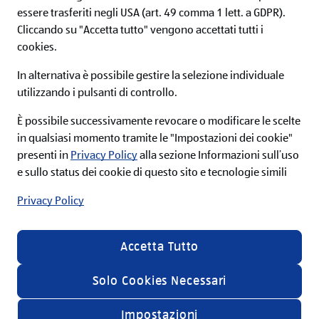
essere trasferiti negli USA (art. 49 comma 1 lett. a GDPR).
Iscriviti ora alla newsletter ALDI e non perderti nessuna
Cliccando su "Accetta tutto" vengono accettati tutti i
offerta!
cookies.
In alternativa è possibile gestire la selezione individuale
utilizzando i pulsanti di controllo.
Iscriviti
È possibile successivamente revocare o modificare le scelte
in qualsiasi momento tramite le "Impostazioni dei cookie"
Acconsento alle condizioni e ai termini di
presenti in
Privacy Policy
alla sezione Informazioni sull’uso
servizio e desidero ricevere informazioni sulla
gamma di prodotti e servizi offerti da ALDI srl via
e sullo status dei cookie di questo sito e tecnologie simili
email nella mia casella di posta, a tal fine presto
il mio consenso al relativo trattamento dei miei
Privacy Policy
dati personali secondo le specifiche riportate
all'interno della
privacy policy
.
In calce ad ogni Newsletter è presente un link con il quale è
possibile disdire l’iscrizione al servizio. Se siete registrati al sito
Accetta Tutto
ALDI è inoltre possibile effettuare la disiscrizione alla
newsletter tramite l’aggiornamento delle preferenze
all'interno della sezione “il mio profilo”
Solo Cookies Necessari
Impostazioni