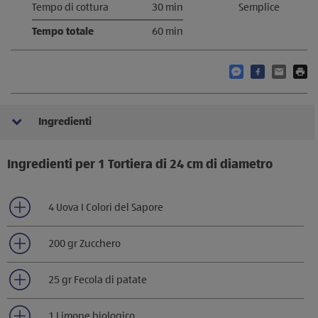
Tempo di cottura
30 min
Semplice
Tempo totale
60 min
Condividi questo
Condividi qu
Condivid
S
Ingredienti
Ingredienti per 1 Tortiera di 24 cm di diametro
4 Uova I Colori del Sapore
200 gr Zucchero
25 gr Fecola di patate
1 Limone biologico