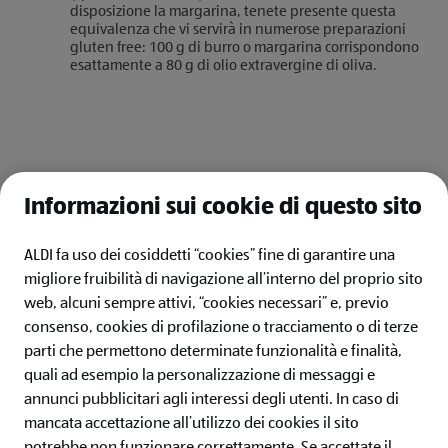
disposizione la margarina, tenete presente questa
equivalenza che vi servirà in numerose preparazioni
gluten free: 100 g di burro o margarina corrispondono
esattamente a 80 g di olio extravergine di oliva.
* Max 15 ingredienti da aggiungere alla lista se non hai
effettuato il log-in.
Informazioni sui cookie di questo sito
ALDI fa uso dei cosiddetti “cookies” fine di garantire una
migliore fruibilità di navigazione all’interno del proprio sito
web, alcuni sempre attivi, “cookies necessari” e, previo
consenso, cookies di profilazione o tracciamento o di terze
ALDI ITALIA
parti che permettono determinate funzionalità e finalità,
quali ad esempio la personalizzazione di messaggi e
IL MONDO ALDI
annunci pubblicitari agli interessi degli utenti.
In caso di
mancata accettazione all’utilizzo dei cookies il sito
SERVIZI