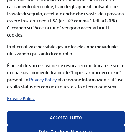
potrebbe non funzionare correttamente. Se accettate il
caricamento dei cookie, tramite gli appositi pulsanti che
ALDI Newsletter
trovate di seguito, accettate anche che i vostri dati possano
essere trasferiti negli USA (art. 49 comma 1 lett. a GDPR).
Iscriviti ora alla newsletter ALDI e non perderti nessuna
Cliccando su "Accetta tutto" vengono accettati tutti i
offerta!
cookies.
In alternativa è possibile gestire la selezione individuale
utilizzando i pulsanti di controllo.
Iscriviti
È possibile successivamente revocare o modificare le scelte
in qualsiasi momento tramite le "Impostazioni dei cookie"
Acconsento alle condizioni e ai termini di
presenti in
servizio e desidero ricevere informazioni sulla
Privacy Policy
alla sezione Informazioni sull’uso
gamma di prodotti e servizi offerti da ALDI srl via
e sullo status dei cookie di questo sito e tecnologie simili
email nella mia casella di posta, a tal fine presto
il mio consenso al relativo trattamento dei miei
Privacy Policy
dati personali secondo le specifiche riportate
all'interno della
privacy policy
.
In calce ad ogni Newsletter è presente un link con il quale è
possibile disdire l’iscrizione al servizio. Se siete registrati al sito
Accetta Tutto
ALDI è inoltre possibile effettuare la disiscrizione alla
newsletter tramite l’aggiornamento delle preferenze
all'interno della sezione “il mio profilo”