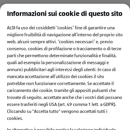
* Max 15 ingredienti da aggiungere alla lista se non hai
effettuato il log-in.
Informazioni sui cookie di questo sito
ALDI fa uso dei cosiddetti “cookies” fine di garantire una
migliore fruibilità di navigazione all’interno del proprio sito
web, alcuni sempre attivi, “cookies necessari” e, previo
consenso, cookies di profilazione o tracciamento o di terze
ALDI ITALIA
parti che permettono determinate funzionalità e finalità,
quali ad esempio la personalizzazione di messaggi e
IL MONDO ALDI
annunci pubblicitari agli interessi degli utenti.
In caso di
mancata accettazione all’utilizzo dei cookies il sito
SERVIZI
potrebbe non funzionare correttamente. Se accettate il
caricamento dei cookie, tramite gli appositi pulsanti che
ALDI Newsletter
trovate di seguito, accettate anche che i vostri dati possano
essere trasferiti negli USA (art. 49 comma 1 lett. a GDPR).
Iscriviti ora alla newsletter ALDI e non perderti nessuna
Cliccando su "Accetta tutto" vengono accettati tutti i
offerta!
cookies.