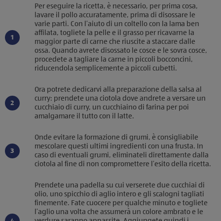
Per eseguire la ricetta, è necessario, per prima cosa,
lavare il pollo accuratamente, prima di disossare le
varie parti. Con l’aiuto di un coltello con la lama ben
affilata, togliete la pelle e il grasso per ricavarne la
maggior parte di carne che riuscite a staccare dalle
ossa. Quando avrete disossato le cosce e le sovra cosce,
procedete a tagliare la carne in piccoli bocconcini,
riducendola semplicemente a piccoli cubetti.
Ora potrete dedicarvi alla preparazione della salsa al
curry: prendete una ciotola dove andrete a versare un
cucchiaio di curry, un cucchiaino di farina per poi
amalgamare il tutto con il latte.
Onde evitare la formazione di grumi, è consigliabile
mescolare questi ultimi ingredienti con una frusta. In
caso di eventuali grumi, eliminateli direttamente dalla
ciotola al fine di non compromettere l’esito della ricetta.
Prendete una padella su cui verserete due cucchiai di
olio, uno spicchio di aglio intero e gli scalogni tagliati
finemente. Fate cuocere per qualche minuto e togliete
l’aglio una volta che assumerà un colore ambrato e le
verdure saranno appassite. Aggiungete quindi i