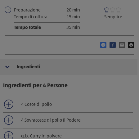
Preparazione
20 min
Tempo di cottura
15 min
Semplice
Tempo totale
35 min
Condividi questo
Condividi qu
Condivid
S
Ingredienti
Ingredienti per 4 Persone
4 Cosce di pollo
4 Sovracosce di pollo Il Podere
q.b. Curry in polvere