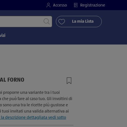
Accesso
Registrazione
Avvia ricerca
La mia Lista
vizi
 AL FORNO
oi proporre una variante tra i tuoi
 che può fare al caso tuo. Gli involtini di
o sono una tra le ricette più gustose e
ai tuoi invitati una valida alternativa ai
 la descrizione dettagliata vedi sotto