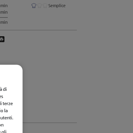
 min
Semplice
 min
 min
esto prodotto su messenger
i questo prodotto su facebook
ividi questo prodotto via E-Mail
Stampa questa pagina
à di
es
i terze
o la
utenti.
on
 gli