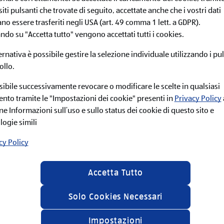
Metodo di preparazione
iti pulsanti che trovate di seguito, accettate anche che i vostri dati
no essere trasferiti negli USA (art. 49 comma 1 lett. a GDPR).
Prendi una fetta di Toma a
ando su "Accetta tutto" vengono accettati tutti i cookies.
dimensione simile, in mod
guanciale stagionato.
ternativa è possibile gestire la selezione individuale utilizzando i pul
ollo.
Prepara una teglia stende
posiziona i tuoi involtini,
sibile successivamente revocare o modificare le scelte in qualsiasi
200° C, per far rosolare il
to tramite le "Impostazioni dei cookie" presenti in
Privacy Policy
Per rendere unico il sap
ne Informazioni sull’uso e sullo status dei cookie di questo sito e
cucchiaino di melanzane a 
logie simili
tutto con polvere di pomod
preparare infornando il p
cy Policy
lista *
Consigli
Accetta Tutto
Solo Cookies Necessari
Vino da abbinare: Grande
Impostazioni