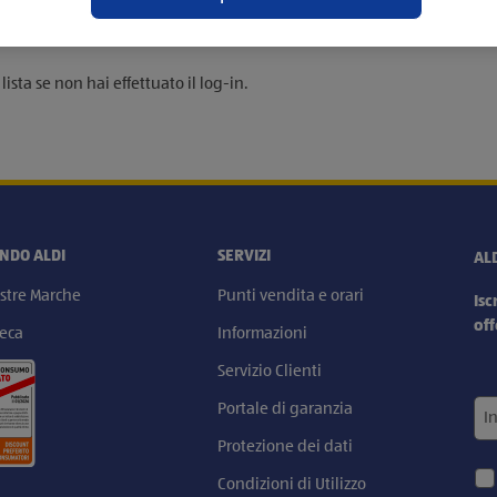
ista se non hai effettuato il log-in.
ONDO ALDI
SERVIZI
AL
stre Marche
Punti vendita e orari
Isc
off
eca
Informazioni
Servizio Clienti
Portale di garanzia
Protezione dei dati
Condizioni di Utilizzo