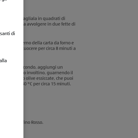
l tartufo e tagliala in quadrati di
o da poterla avvolgere in due fette di
santi di
ndo all'interno della carta da forno e
 lasciandoli cuocere per circa 8 minuti a
 guanciale.
alla
ore del tuo secondo, aggiungi un
filetti al tuo involtino, guarnendo il
ori secchi o olive essiccate, che puoi
rodotto a 180 °C per circa 15 minuti.
 Alberone Vino Rosso.