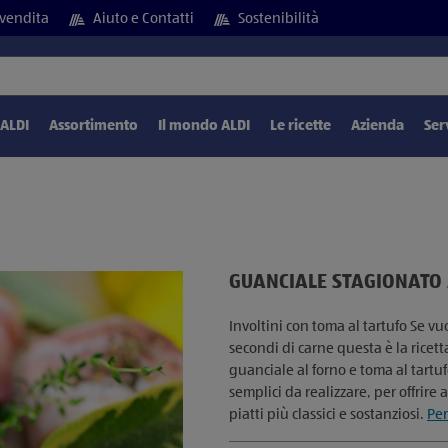
vendita
Aiuto e Contatti
Sostenibilità
 ALDI
Assortimento
Il mondo ALDI
Le ricette
Azienda
Ser
GUANCIALE STAGIONATO
Involtini con toma al tartufo Se vu
secondi di carne questa è la ricetta
guanciale al forno e toma al tartuf
semplici da realizzare, per offrire 
piatti più classici e sostanziosi.
Per