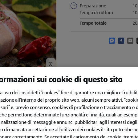
Preparazione
10
Tempo di cottura
10
Tempo totale
20
Condividi qu
Condivid
Cond
ormazioni sui cookie di questo sito
fa uso dei cosiddetti “cookies” fine di garantire una migliore fruibilit
azione all’interno del proprio sito web, alcuni sempre attivi, “cooki
sari” e, previo consenso, cookies di profilazione o tracciamento o d
 che permettono determinate funzionalità e finalità, quali ad esempi
nalizzazione di messaggi e annunci pubblicitari agli interessi degli 
so di mancata accettazione all’utilizzo dei cookies il sito potrebbe n
onare correttamente. Se accettate il caricamento dei cookie, tramite