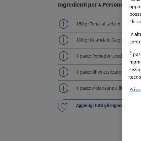
Ingredienti per 4 Persone
appos
possa
Clicc
150 gr Toma al tartufo
In al
100 gr Guanciale Stagionato
contr
È pos
1 pacco Pomodori secchi
momen
sezio
1 pacco Olive essiccate
tecno
1 pacco Melanzane a filetti
Priva
Aggiungi tutti gli ingredienti alla 