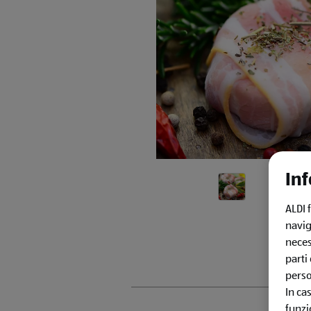
Inf
ALDI 
navig
neces
parti
perso
In ca
funzi