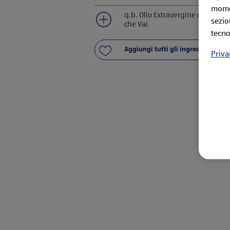
momen
q.b. Olio Extravergine di Oliva D
sezio
che Vai
tecno
Aggiungi tutti gli ingredienti alla 
Priva