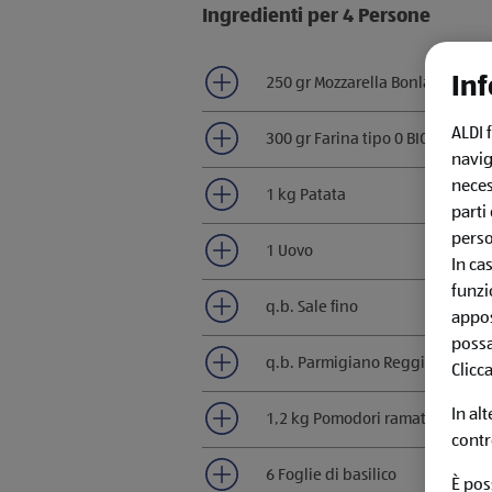
Ingredienti per 4 Persone
Inf
250 gr Mozzarella Bonlà
ALDI 
300 gr Farina tipo 0 BIO Natura
navig
neces
1 kg Patata
parti
perso
1 Uovo
In ca
funzi
q.b. Sale fino
appos
possa
q.b. Parmigiano Reggiano D.O.P
Clicc
In al
1,2 kg Pomodori ramati
contr
6 Foglie di basilico
È pos