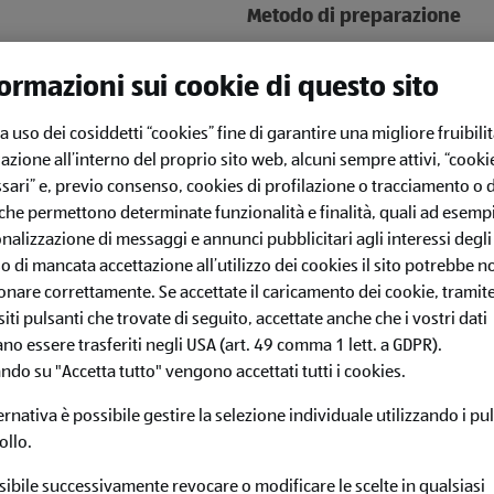
Metodo di preparazione
Iniziate dalle patate: è n
ormazioni sui cookie di questo sito
prima di farle cuocere. M
dell’acqua salata e lascia
cotte. Potrete controllare
fa uso dei cosiddetti “cookies” fine di garantire una migliore fruibilit
stecchino o una forchetta
azione all’interno del proprio sito web, alcuni sempre attivi, “cooki
frattempo, tagliate la moz
sari” e, previo consenso, cookies di profilazione o tracciamento o d
Proseguite ora con la pas
 che permettono determinate funzionalità e finalità, quali ad esempi
necessario lavare bene i 
nalizzazione di messaggi e annunci pubblicitari agli interessi degli 
all’interno. I semi dei po
so di mancata accettazione all’utilizzo dei cookies il sito potrebbe n
acidità alla vostra passa
omogenea e fluida. Fateli
onare correttamente. Se accettate il caricamento dei cookie, tramite
qualche minuto. Dopo qu
iti pulsanti che trovate di seguito, accettate anche che i vostri dati
nel passaverdure, tenend
no essere trasferiti negli USA (art. 49 comma 1 lett. a GDPR).
Eventualmente, potete ut
 Primis da grattugiare
scatola.
ando su "Accetta tutto" vengono accettati tutti i cookies.
ternativa è possibile gestire la selezione individuale utilizzando i pul
Unite quindi la polpa di 
un ciuffo di basilico in u
ollo.
fuoco medio per circa mez
in tanto con un cucchiaio
sibile successivamente revocare o modificare le scelte in qualsiasi