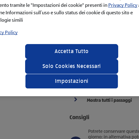
maniera uniforme.
to tramite le "Impostazioni dei cookie" presenti in
Privacy Policy
.O.P Terra di Bari Regione
ne Informazioni sull’uso e sullo status dei cookie di questo sito e
Passate quindi alla prepa
raffreddare le patate, pel
logie simili
questa operazione a mano
lista *
schiacciapatate.
cy Policy
Sistemate la farina setacc
della quale dovete posizi
Accetta Tutto
Aggiungete sale, uova e
ritmici fino a quando av
Solo Cookies Necessari
Qualora l’impasto risulta
farina facendo attenzion
infatti, se aggiunto in m
Impostazioni
gnocchi duri e stopposi.
Mostra tutti i passaggi
Consigli
Potrete conservare questo
giorno; in alternativa pot