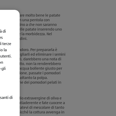
ecessario lavare molto bene le patate
ettetele poi in una pentola con
tele lessare fino a che non saranno
 la cottura delle patate inserendo uno
à di
 per sentirne la morbidezza. Nel
es
zarella a dadini.
i terze
sata di pomodoro. Per prepararla è
o la
pomodori, tagliarli ed eliminare i semini
utenti.
modori, infatti, darebbero una nota di
on
ta e, soprattutto, non la renderebbero
 cuocere in acqua bollente giusto per
 gli
esta operazione, passate i pomodori
o da parte soltanto la polpa.
ilizzare anche dei pomodori pelati in
santi di
pomodoro, olio extravergine di oliva e
na pentola antiaderente e fate cuocere a
z’ora. Ricordatevi di mescolare di tanto
 di legno cosicché la cottura avvenga in