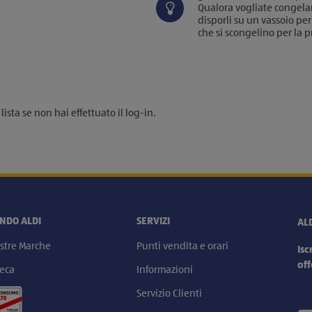
Qualora vogliate congelare
disporli su un vassoio per 
che si scongelino per la 
ista se non hai effettuato il log-in.
ONDO ALDI
SERVIZI
AL
stre Marche
Punti vendita e orari
Isc
off
eca
Informazioni
Servizio Clienti