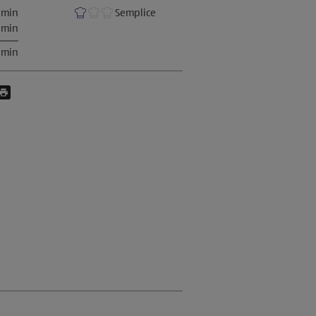
 min
Semplice
 min
 min
esto prodotto su messenger
i questo prodotto su facebook
ividi questo prodotto via E-Mail
Stampa questa pagina