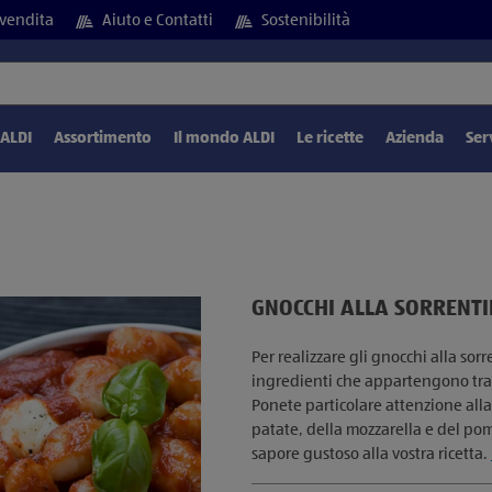
vendita
Aiuto e Contatti
Sostenibilità
 ALDI
Assortimento
Il mondo ALDI
Le ricette
Azienda
Ser
GNOCCHI ALLA SORRENT
Per realizzare gli gnocchi alla sor
ingredienti che appartengono tra
Ponete particolare attenzione alla
patate, della mozzarella e del pom
sapore gustoso alla vostra ricetta.