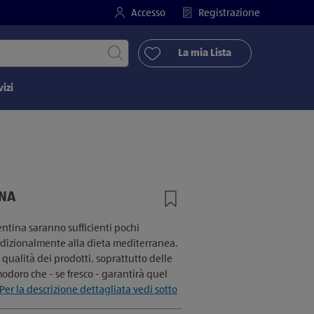
Accesso
Registrazione
Avvia ricerca
La mia Lista
vizi
INA
rentina saranno sufficienti pochi
dizionalmente alla dieta mediterranea.
 qualità dei prodotti, soprattutto delle
odoro che - se fresco - garantirà quel
Per la descrizione dettagliata vedi sotto