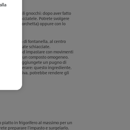
alla
razione degli gnocchi: dopo aver fatto
atele e schiacciatele. Potrete svolgere
 (con una forchetta) oppure con lo
iata in forma di fontanella, al centro
onare le patate schiacciate.
 cominciate ad impastare con movimenti
rete ottenuto un composto omogeneo.
sse colloso, aggiungete un pugno di
e a non esagerare: questo ingrediente,
aniera eccessiva, potrebbe rendere gli
 piatto in frigorifero al massimo per un
rete preparare l’impasto e surgelarlo.