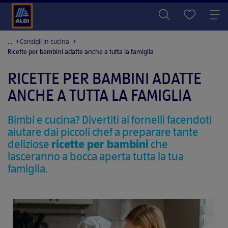
...
Consigli in cucina
Ricette per bambini adatte anche a tutta la famiglia
RICETTE PER BAMBINI ADATTE
ANCHE A TUTTA LA FAMIGLIA
Bimbi e cucina? Divertiti ai fornelli facendoti
aiutare dai piccoli chef a preparare tante
deliziose
ricette per bambini
che
lasceranno a bocca aperta tutta la tua
famiglia.