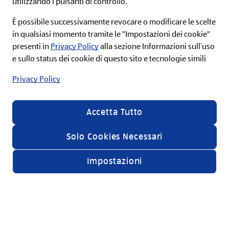
utilizzando i pulsanti di controllo.
È possibile successivamente revocare o modificare le scelte
in qualsiasi momento tramite le "Impostazioni dei cookie"
Resta sempre aggiornato sul
presenti in
Privacy Policy
alla sezione Informazioni sull’uso
mondo di ALDI
e sullo status dei cookie di questo sito e tecnologie simili
ISCRIVITI ALLA NEWSLETTER
Privacy Policy
Resta sempre aggiornato sul mond
Accetta Tutto
ISCRIVITI ALLA NEWSLETTER
Invia
Solo Cookies Necessari
Acconsento alle condizioni e ai termini di servizio e
desidero ricevere informazioni sulla gamma di
Impostazioni
prodotti e servizi offerti da ALDI srl via email nella mia
casella di posta, a tal fine presto il mio consenso al
relativo trattamento dei miei dati personali secondo
le specifiche riportate all'interno della
privacy policy
.