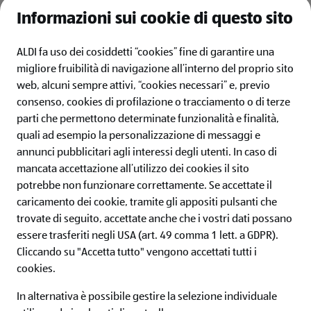
Latte
Informazioni sui cookie di questo sito
Zucchero
Farina
ALDI fa uso dei cosiddetti “cookies” fine di garantire una
Nutella
migliore fruibilità di navigazione all’interno del proprio sito
Lievito per dolci
web, alcuni sempre attivi, “cookies necessari” e, previo
Iniziare montando le uova insieme allo zucchero per una decina
consenso, cookies di profilazione o tracciamento o di terze
di minuti fino al raggiungimento di un composto spumoso.
parti che permettono determinate funzionalità e finalità,
Aggiungere il latte e la nutella e continuare a mescolare.
quali ad esempio la personalizzazione di messaggi e
Procedere setacciando farina e lievito e aggiungerli ai liquidi
annunci pubblicitari agli interessi degli utenti.
In caso di
amalgamando bene il tutto. Trasferire il composto in una tortiera
mancata accettazione all’utilizzo dei cookies il sito
e infornare in forno preriscaldato a 170° per circa 40 minuti.
potrebbe non funzionare correttamente. Se accettate il
caricamento dei cookie, tramite gli appositi pulsanti che
Cosa aspetti? Prendi un grembiule e prepara tanti piatti deliziosi
trovate di seguito, accettate anche che i vostri dati possano
insieme a tutta la tua famiglia, si sa che l’ingrediente segreto per
essere trasferiti negli USA (art. 49 comma 1 lett. a GDPR).
tutte le ricette è l’amore! Preparati a stupire tutti con le nostre
Cliccando su "Accetta tutto" vengono accettati tutti i
ricette per bambini
che conquisteranno con la loro bontà sia
cookies.
grandi che piccoli.
In alternativa è possibile gestire la selezione individuale