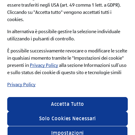
essere trasferiti negli USA (art. 49 comma 1 lett. a GDPR).
Cliccando su "Accetta tutto" vengono accettati tutti i
cookies.
In alternativa è possibile gestire la selezione individuale
utilizzando i pulsanti di controllo.
È possibile successivamente revocare o modificare le scelte
in qualsiasi momento tramite le "Impostazioni dei cookie"
Pinzimonio con salse
presenti in
Privacy Policy
alla sezione Informazioni sull’uso
Un grande classico adatto anche ai vegani, si prepara con tante
e sullo status dei cookie di questo sito e tecnologie simili
verdure crude croccanti tagliate a listarelle. Potrai preparare
delle gustose salsine in cui intingere le verdure, come ad
Privacy Policy
esempio hummus e guacamole.
Accetta Tutto
Solo Cookies Necessari
Impostazioni