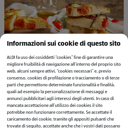
Informazioni sui cookie di questo sito
ALDI fa uso dei cosiddetti “cookies” fine di garantire una
migliore fruibilità di navigazione all’interno del proprio sito
Focaccine con pomodorini e origano
web, alcuni sempre attivi, “cookies necessari” e, previo
Una ricetta che con la sua semplicità conquisterà tutti i tuoi
consenso, cookies di profilazione o tracciamento o di terze
ospiti. La variante con pomodorini e origano è sicuramente la
parti che permettono determinate funzionalità e finalità,
versione più classica, ma anche qui potrai dare spazio a tutta la
quali ad esempio la personalizzazione di messaggi e
tua fantasia in cucina.
annunci pubblicitari agli interessi degli utenti.
In caso di
mancata accettazione all’utilizzo dei cookies il sito
potrebbe non funzionare correttamente. Se accettate il
caricamento dei cookie, tramite gli appositi pulsanti che
trovate di seguito, accettate anche che i vostri dati possano